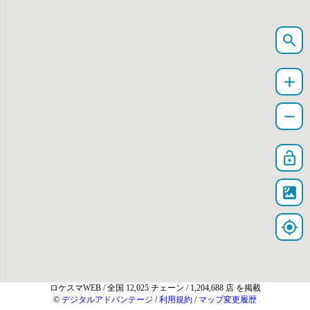
search
add
remove
lock_open
satellite
my_location
ロケスマWEB
/ 全国 12,025 チェーン / 1,204,688 店 を掲載
©
デジタルアドバンテージ
/
利用規約
/
マップ変更履歴