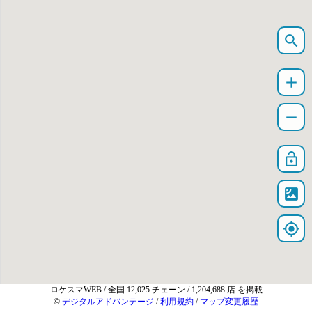
search
add
remove
lock_open
satellite
my_location
ロケスマWEB
/ 全国 12,025 チェーン / 1,204,688 店 を掲載
©
デジタルアドバンテージ
/
利用規約
/
マップ変更履歴