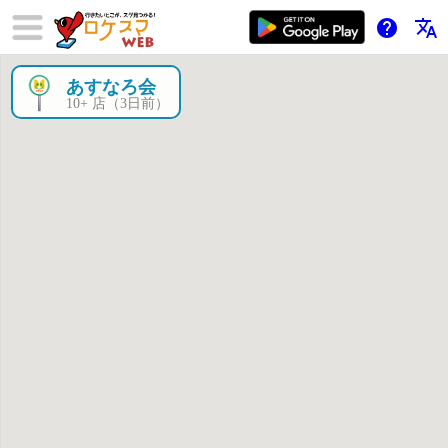
help
translate
あすなろ会
×
10+ 店（3日前）