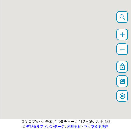
search
add
remove
lock_open
satellite
my_location
ロケスマWEB
/ 全国 11,980 チェーン / 1,203,597 店 を掲載
©
デジタルアドバンテージ
/
利用規約
/
マップ変更履歴