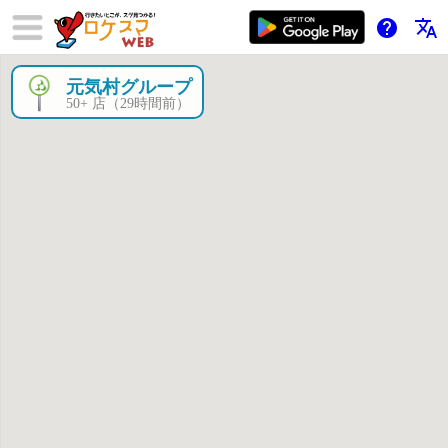
help
translate
元気村グループ
×
50+ 店（29時間前）