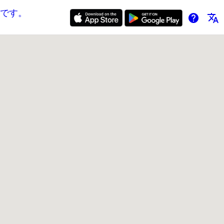
です。
help
translate