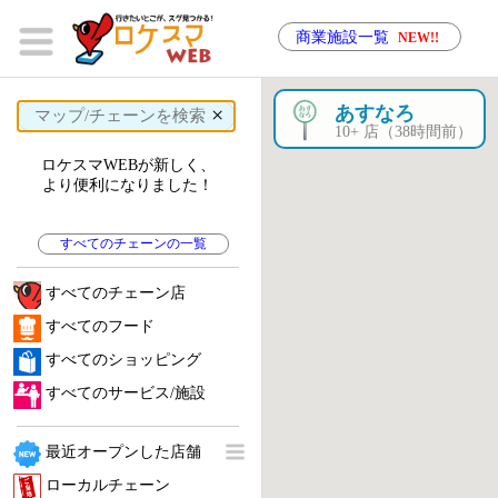
商業施設一覧
NEW!!
×
あすなろ
10+ 店（38時間前）