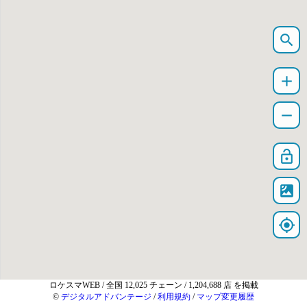
search
add
remove
lock_open
satellite
my_location
ロケスマWEB
/ 全国 12,025 チェーン / 1,204,688 店 を掲載
©
デジタルアドバンテージ
/
利用規約
/
マップ変更履歴