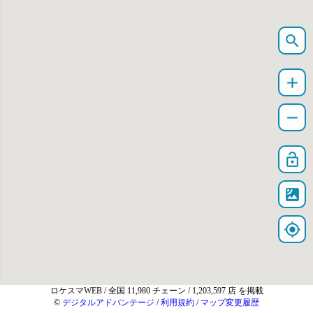
search
add
remove
lock_open
satellite
my_location
ロケスマWEB
/ 全国 11,980 チェーン / 1,203,597 店 を掲載
©
デジタルアドバンテージ
/
利用規約
/
マップ変更履歴