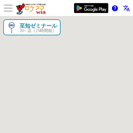
help
translate
至知ゼミナール
×
20+ 店（25時間前）