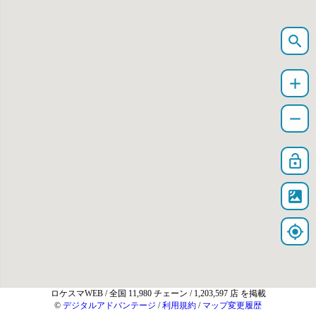
search
add
remove
lock_open
satellite
my_location
ロケスマWEB
/ 全国 11,980 チェーン / 1,203,597 店 を掲載
©
デジタルアドバンテージ
/
利用規約
/
マップ変更履歴