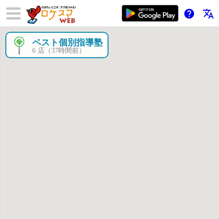
help
translate
ベスト個別指導塾
×
6 店（37時間前）