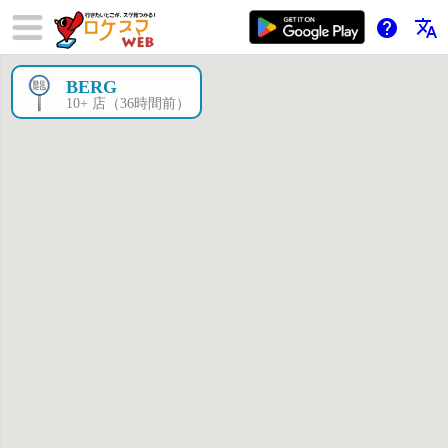
help
translate
BERG
×
10+ 店（36時間前）