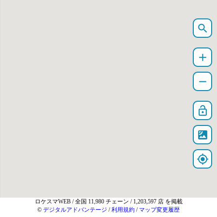
search
add
remove
lock_open
satellite
my_location
ロケスマWEB
/ 全国 11,980 チェーン / 1,203,597 店 を掲載
©
デジタルアドバンテージ
/
利用規約
/
マップ変更履歴