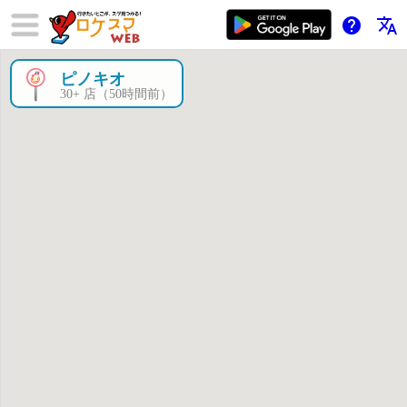
help
translate
ピノキオ
×
30+ 店（50時間前）