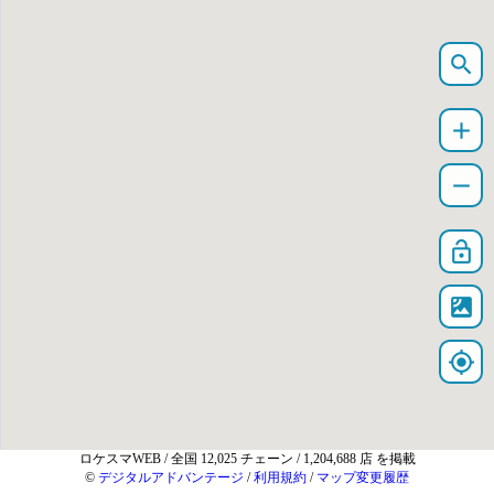
search
add
remove
lock_open
satellite
my_location
ロケスマWEB
/ 全国 12,025 チェーン / 1,204,688 店 を掲載
©
デジタルアドバンテージ
/
利用規約
/
マップ変更履歴