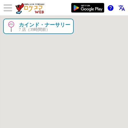
help
translate
カインド・ナーサリー
×
7 店（39時間前）