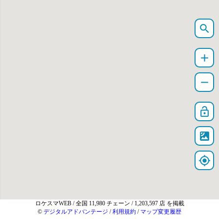
search
add
remove
lock_open
satellite
my_location
ロケスマWEB
/ 全国 11,980 チェーン / 1,203,597 店 を掲載
©
デジタルアドバンテージ
/
利用規約
/
マップ変更履歴