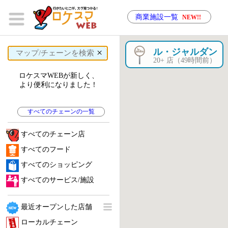
商業施設一覧
NEW!!
×
ル・ジャルダン
20+ 店（49時間前）