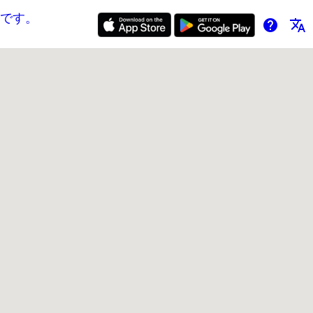
です。
help
translate