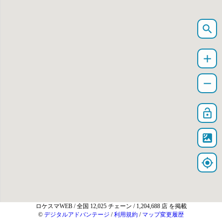
search
add
remove
lock_open
satellite
my_location
ロケスマWEB
/ 全国 12,025 チェーン / 1,204,688 店 を掲載
©
デジタルアドバンテージ
/
利用規約
/
マップ変更履歴