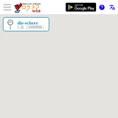
help
translate
die-schere
×
5 店（56時間前）