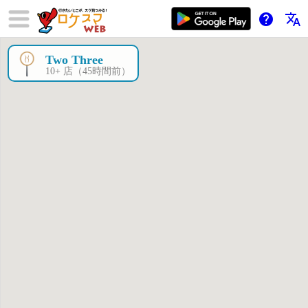
help
translate
Two Three
×
10+ 店（45時間前）