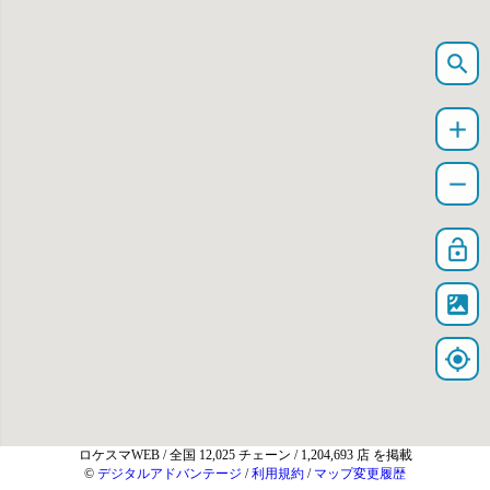
search
add
remove
lock_open
satellite
my_location
ロケスマWEB
/ 全国 12,025 チェーン / 1,204,693 店 を掲載
©
デジタルアドバンテージ
/
利用規約
/
マップ変更履歴