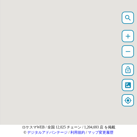
search
add
remove
lock_open
satellite
my_location
ロケスマWEB
/ 全国 12,025 チェーン / 1,204,693 店 を掲載
©
デジタルアドバンテージ
/
利用規約
/
マップ変更履歴