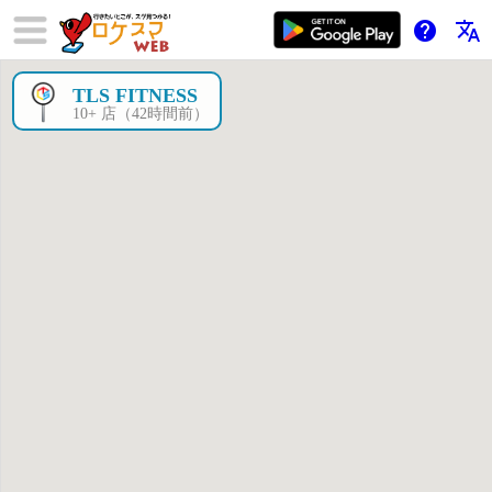
help
translate
TLS FITNESS
×
10+ 店（42時間前）