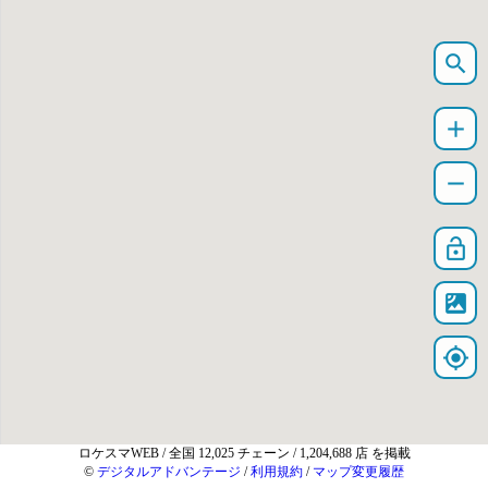
search
add
remove
lock_open
satellite
my_location
ロケスマWEB
/ 全国 12,025 チェーン / 1,204,688 店 を掲載
©
デジタルアドバンテージ
/
利用規約
/
マップ変更履歴