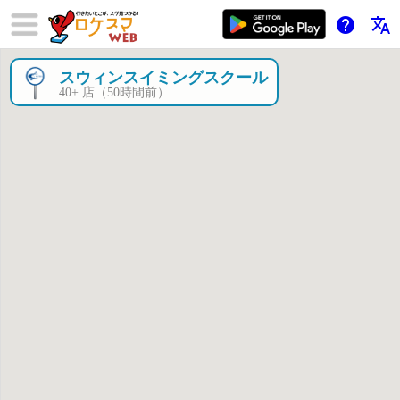
help
translate
スウィンスイミングスクール
×
40+ 店（50時間前）