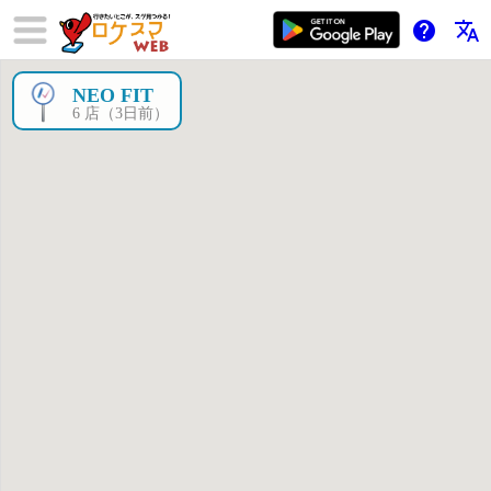
help
translate
NEO FIT
×
6 店（3日前）