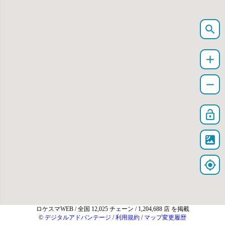
search
add
remove
lock_open
satellite
my_location
ロケスマWEB
/ 全国 12,025 チェーン / 1,204,688 店 を掲載
©
デジタルアドバンテージ
/
利用規約
/
マップ変更履歴