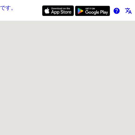
です。
help
translate