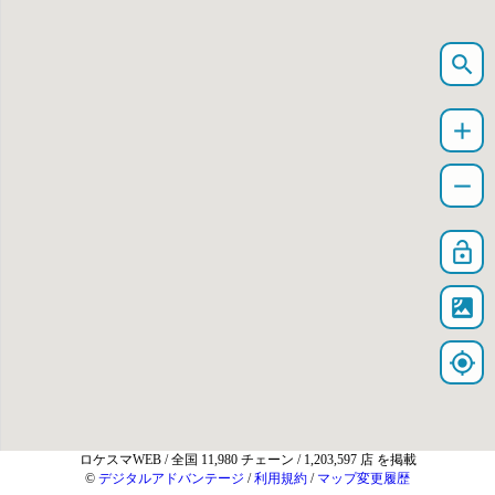
search
add
remove
lock_open
satellite
my_location
ロケスマWEB
/ 全国 11,980 チェーン / 1,203,597 店 を掲載
©
デジタルアドバンテージ
/
利用規約
/
マップ変更履歴