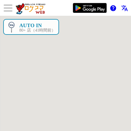
help
translate
AUTO IN
×
80+ 店（41時間前）