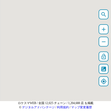
search
add
remove
lock_open
satellite
my_location
ロケスマWEB
/ 全国 12,025 チェーン / 1,204,688 店 を掲載
©
デジタルアドバンテージ
/
利用規約
/
マップ変更履歴