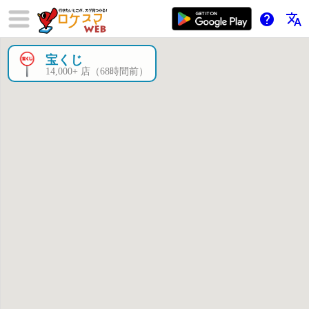
help
translate
宝くじ
×
14,000+ 店（68時間前）