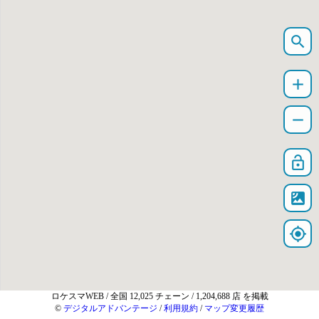
search
add
remove
lock_open
satellite
my_location
ロケスマWEB
/ 全国 12,025 チェーン / 1,204,688 店 を掲載
©
デジタルアドバンテージ
/
利用規約
/
マップ変更履歴