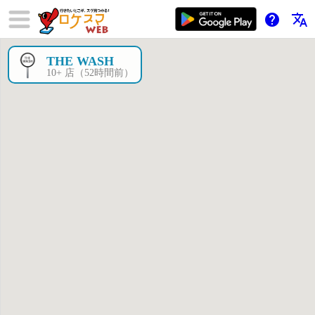
help
translate
THE WASH
×
10+ 店（52時間前）