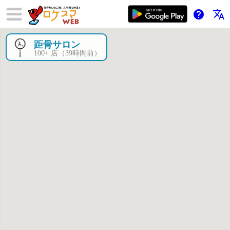
help
translate
距骨サロン
×
100+ 店（39時間前）