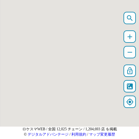
search
add
remove
lock_open
satellite
my_location
ロケスマWEB
/ 全国 12,025 チェーン / 1,204,693 店 を掲載
©
デジタルアドバンテージ
/
利用規約
/
マップ変更履歴