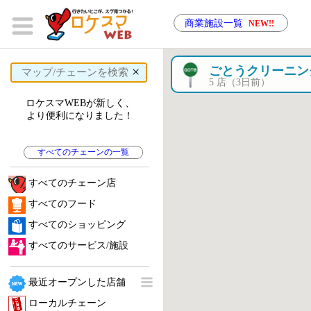
商業施設一覧
NEW!!
×
ごとうクリーニン
5 店（3日前）