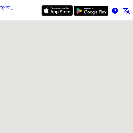
です。
help
translate