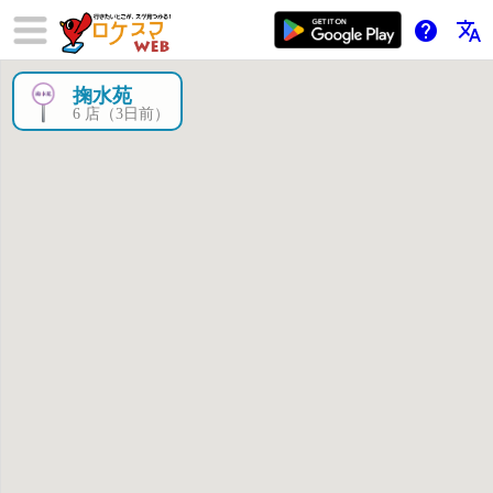
help
translate
掬水苑
×
6 店（3日前）