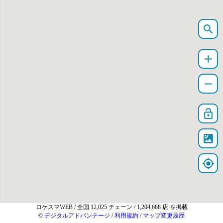
search
add
remove
lock_open
satellite
my_location
ロケスマWEB
/ 全国 12,025 チェーン / 1,204,688 店 を掲載
©
デジタルアドバンテージ
/
利用規約
/
マップ変更履歴