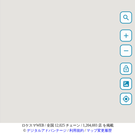
search
add
remove
lock_open
satellite
my_location
ロケスマWEB
/ 全国 12,025 チェーン / 1,204,693 店 を掲載
©
デジタルアドバンテージ
/
利用規約
/
マップ変更履歴