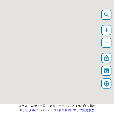
search
add
remove
lock_open
satellite
my_location
ロケスマWEB
/ 全国 12,025 チェーン / 1,204,688 店 を掲載
©
デジタルアドバンテージ
/
利用規約
/
マップ変更履歴