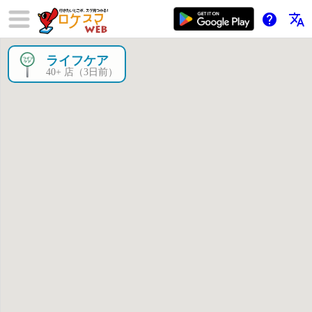
help
translate
ライフケア
×
40+ 店（3日前）