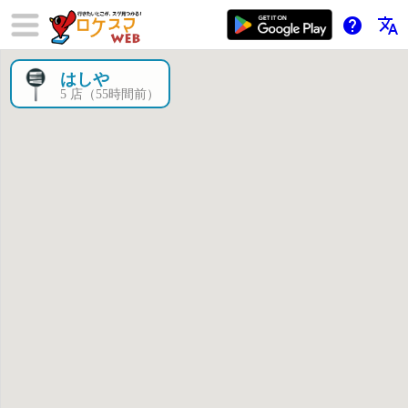
help
translate
はしや
×
5 店（55時間前）