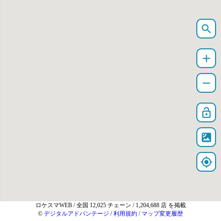
search
add
remove
lock_open
satellite
my_location
ロケスマWEB
/ 全国 12,025 チェーン / 1,204,688 店 を掲載
©
デジタルアドバンテージ
/
利用規約
/
マップ変更履歴