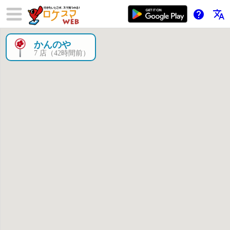
help
translate
かんのや
×
7 店（42時間前）