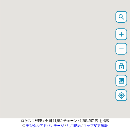
search
add
remove
lock_open
satellite
my_location
ロケスマWEB
/ 全国 11,980 チェーン / 1,203,597 店 を掲載
©
デジタルアドバンテージ
/
利用規約
/
マップ変更履歴