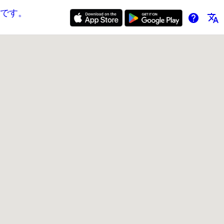
です。
help
translate