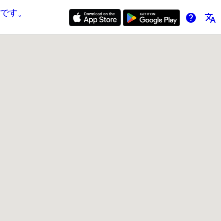
です。
help
translate