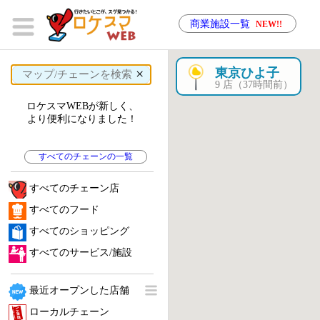
商業施設一覧
NEW!!
×
東京ひよ子
9 店（37時間前）