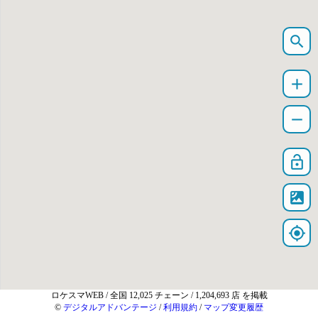
search
add
remove
lock_open
satellite
my_location
ロケスマWEB
/ 全国 12,025 チェーン / 1,204,693 店 を掲載
©
デジタルアドバンテージ
/
利用規約
/
マップ変更履歴