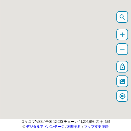
search
add
remove
lock_open
satellite
my_location
ロケスマWEB
/ 全国 12,025 チェーン / 1,204,693 店 を掲載
©
デジタルアドバンテージ
/
利用規約
/
マップ変更履歴