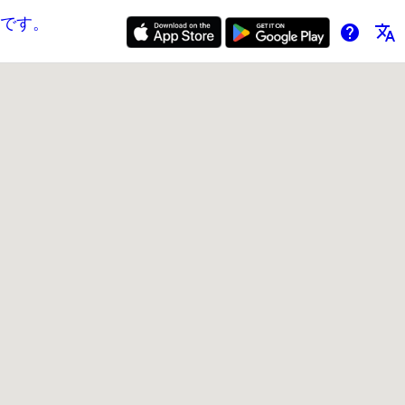
です。
help
translate