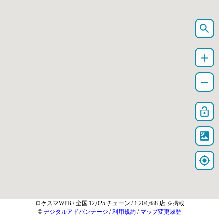
search
add
remove
lock_open
satellite
my_location
ロケスマWEB
/ 全国 12,025 チェーン / 1,204,688 店 を掲載
©
デジタルアドバンテージ
/
利用規約
/
マップ変更履歴