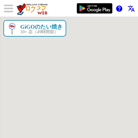
help
translate
GiGOのたい焼き
×
10+ 店（49時間前）