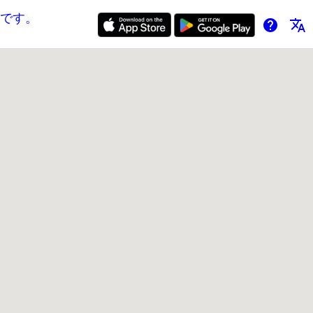
です。
help
translate