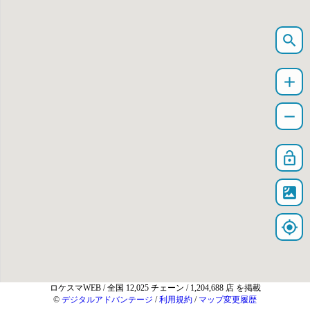
search
add
remove
lock_open
satellite
my_location
ロケスマWEB
/ 全国 12,025 チェーン / 1,204,688 店 を掲載
©
デジタルアドバンテージ
/
利用規約
/
マップ変更履歴