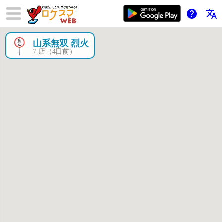
help
translate
山系無双 烈火
×
7 店（4日前）