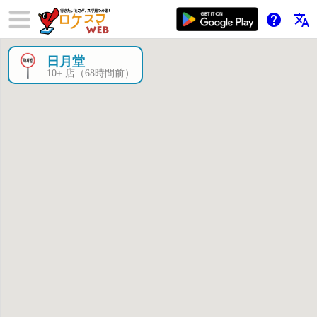
help
translate
日月堂
×
10+ 店（68時間前）