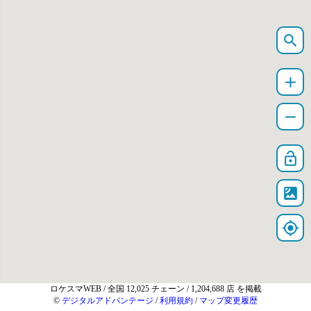
search
add
remove
lock_open
satellite
my_location
ロケスマWEB
/ 全国 12,025 チェーン / 1,204,688 店 を掲載
©
デジタルアドバンテージ
/
利用規約
/
マップ変更履歴