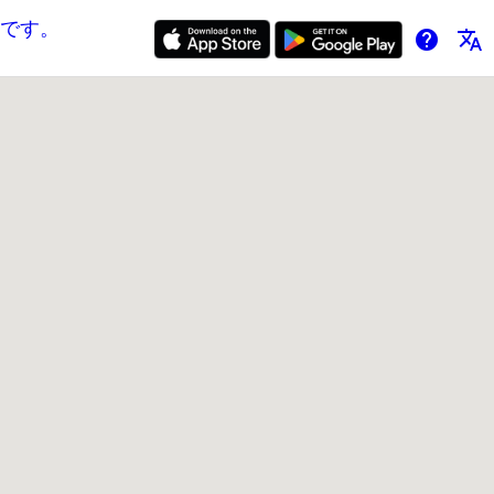
です。
help
translate