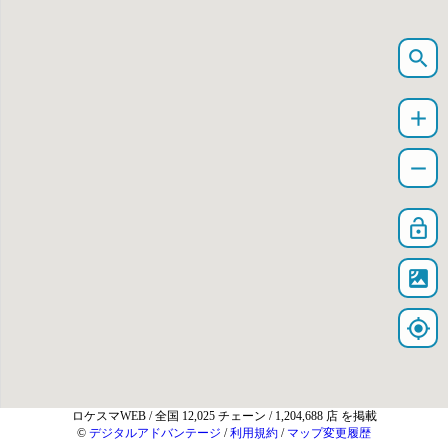
search
add
remove
lock_open
satellite
my_location
ロケスマWEB
/ 全国 12,025 チェーン / 1,204,688 店 を掲載
©
デジタルアドバンテージ
/
利用規約
/
マップ変更履歴