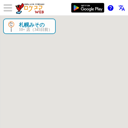
help
translate
札幌みその
×
10+ 店（345日前）