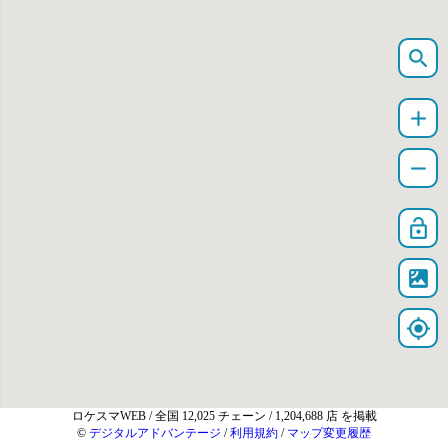
search
add
remove
lock_open
satellite
my_location
ロケスマWEB
/ 全国 12,025 チェーン / 1,204,688 店 を掲載
©
デジタルアドバンテージ
/
利用規約
/
マップ変更履歴