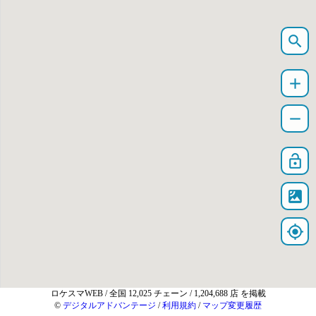
search
add
remove
lock_open
satellite
my_location
ロケスマWEB
/ 全国 12,025 チェーン / 1,204,688 店 を掲載
©
デジタルアドバンテージ
/
利用規約
/
マップ変更履歴