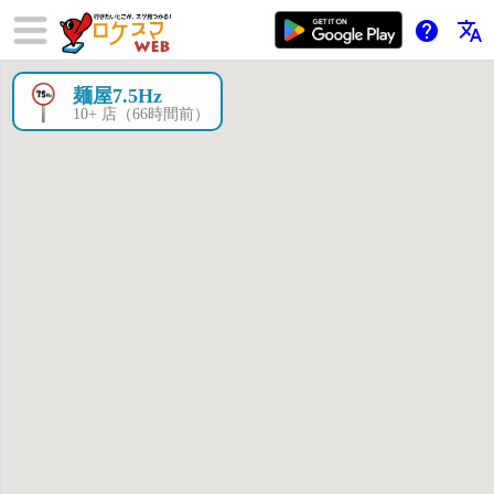
help
translate
麺屋7.5Hz
×
10+ 店（66時間前）