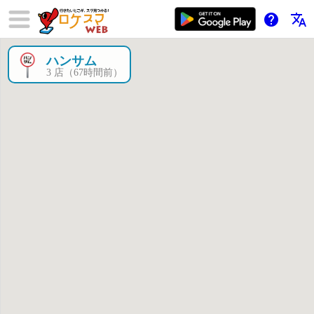
help
translate
ハンサム
×
3 店（67時間前）