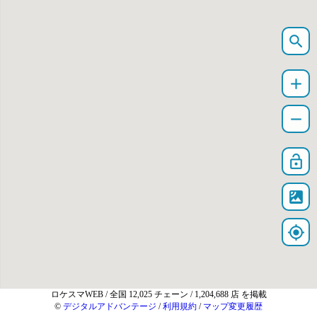
search
add
remove
lock_open
satellite
my_location
ロケスマWEB
/ 全国 12,025 チェーン / 1,204,688 店 を掲載
©
デジタルアドバンテージ
/
利用規約
/
マップ変更履歴