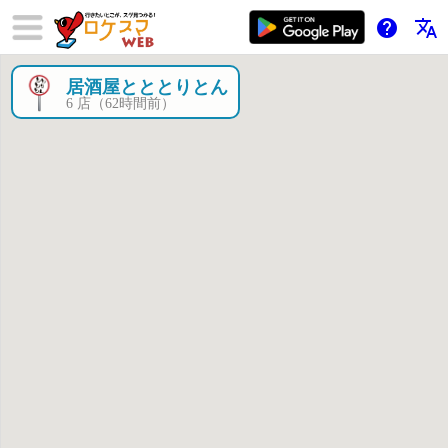
help
translate
居酒屋とととりとん
×
6 店（62時間前）