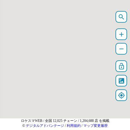
search
add
remove
lock_open
satellite
my_location
ロケスマWEB
/ 全国 12,025 チェーン / 1,204,688 店 を掲載
©
デジタルアドバンテージ
/
利用規約
/
マップ変更履歴