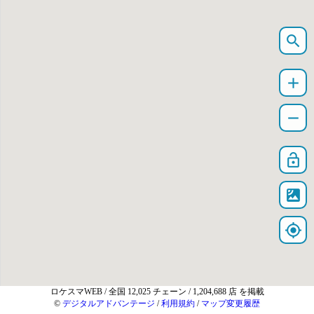
search
add
remove
lock_open
satellite
my_location
ロケスマWEB
/ 全国 12,025 チェーン / 1,204,688 店 を掲載
©
デジタルアドバンテージ
/
利用規約
/
マップ変更履歴