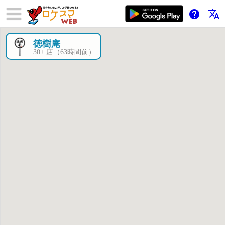
help
translate
徳樹庵
×
30+ 店（63時間前）