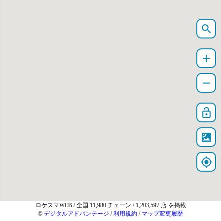
search
add
remove
lock_open
satellite
my_location
ロケスマWEB
/ 全国 11,980 チェーン / 1,203,597 店 を掲載
©
デジタルアドバンテージ
/
利用規約
/
マップ変更履歴