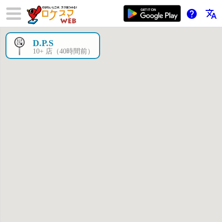
help
translate
D.P.S
×
10+ 店（40時間前）