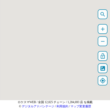
search
add
remove
lock_open
satellite
my_location
ロケスマWEB
/ 全国 12,025 チェーン / 1,204,693 店 を掲載
©
デジタルアドバンテージ
/
利用規約
/
マップ変更履歴