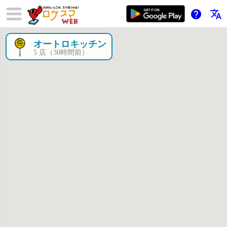
help
translate
オートロキッチン
×
5 店（30時間前）