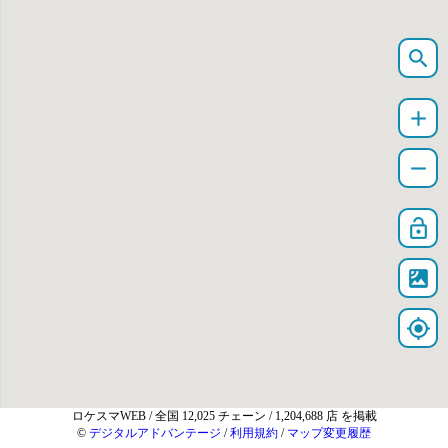
search
add
remove
lock_open
satellite
my_location
ロケスマWEB
/ 全国 12,025 チェーン / 1,204,688 店 を掲載
©
デジタルアドバンテージ
/
利用規約
/
マップ変更履歴