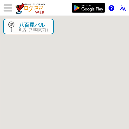
help
translate
八百屋バル
×
6 店（71時間前）