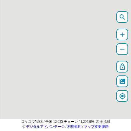
search
add
remove
lock_open
satellite
my_location
ロケスマWEB
/ 全国 12,025 チェーン / 1,204,693 店 を掲載
©
デジタルアドバンテージ
/
利用規約
/
マップ変更履歴