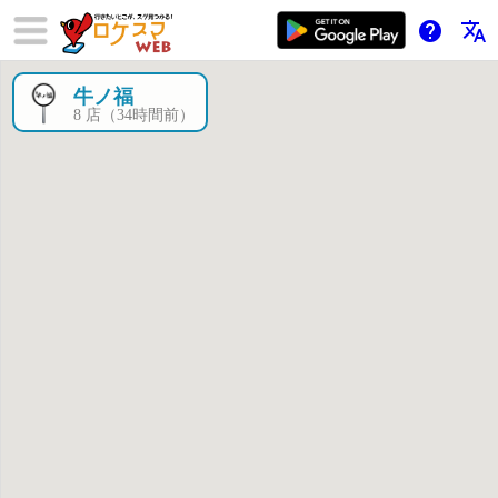
help
translate
牛ノ福
×
8 店（34時間前）