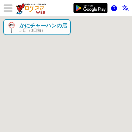
help
translate
かにチャーハンの店
×
3 店（3日前）