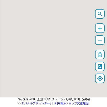
search
add
remove
lock_open
satellite
my_location
ロケスマWEB
/ 全国 12,025 チェーン / 1,204,688 店 を掲載
©
デジタルアドバンテージ
/
利用規約
/
マップ変更履歴