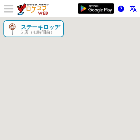
help
translate
ステーキロッヂ
×
5 店（41時間前）