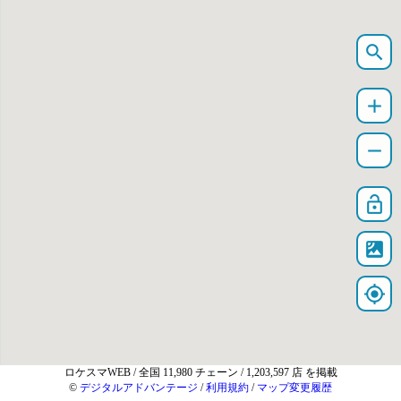
search
add
remove
lock_open
satellite
my_location
ロケスマWEB
/ 全国 11,980 チェーン / 1,203,597 店 を掲載
©
デジタルアドバンテージ
/
利用規約
/
マップ変更履歴