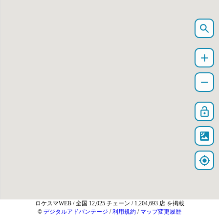
search
add
remove
lock_open
satellite
my_location
ロケスマWEB
/ 全国 12,025 チェーン / 1,204,693 店 を掲載
©
デジタルアドバンテージ
/
利用規約
/
マップ変更履歴