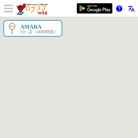
help
translate
AMARA
×
10+ 店（46時間前）